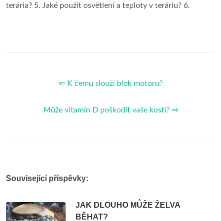
terária? 5. Jaké použít osvětlení a teploty v teráriu? 6.
⇐ K čemu slouží blok motoru?
Může vitamín D poškodit vaše kosti? ⇒
Související příspěvky:
JAK DLOUHO MŮŽE ŽELVA
BĚHAT?