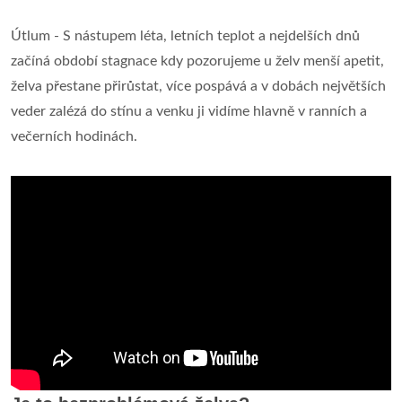
Útlum - S nástupem léta, letních teplot a nejdelších dnů
začíná období stagnace kdy pozorujeme u želv menší apetit,
želva přestane přirůstat, více pospává a v dobách největších
veder zalézá do stínu a venku ji vidíme hlavně v ranních a
večerních hodinách.