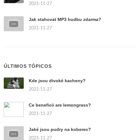
2021-11-27
Jak stahovat MP3 hudbu zdarma?
2021-11-27
ÚLTIMOS TÓPICOS
Kde jsou divoké kacheny?
2021-11-27
Ce beneficii are lemongrass?
2021-11-27
Jaké jsou pudry na koberec?
2021-11-27