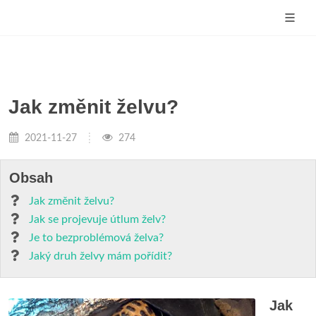
Jak změnit želvu?
2021-11-27
274
Obsah
Jak změnit želvu?
Jak se projevuje útlum želv?
Je to bezproblémová želva?
Jaký druh želvy mám pořídit?
Jak