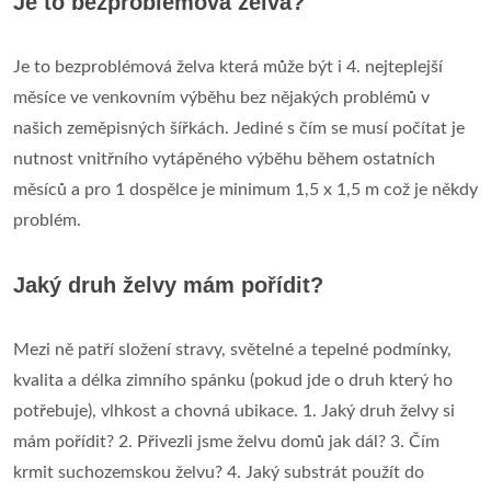
Je to bezproblémová želva?
Je to bezproblémová želva která může být i 4. nejteplejší
měsíce ve venkovním výběhu bez nějakých problémů v
našich zeměpisných šířkách. Jediné s čím se musí počítat je
nutnost vnitřního vytápěného výběhu během ostatních
měsíců a pro 1 dospělce je minimum 1,5 x 1,5 m což je někdy
problém.
Jaký druh želvy mám pořídit?
Mezi ně patří složení stravy, světelné a tepelné podmínky,
kvalita a délka zimního spánku (pokud jde o druh který ho
potřebuje), vlhkost a chovná ubikace. 1. Jaký druh želvy si
mám pořídit? 2. Přivezli jsme želvu domů jak dál? 3. Čím
krmit suchozemskou želvu? 4. Jaký substrát použít do