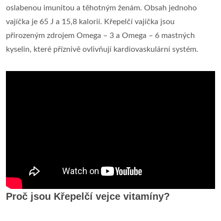
oslabenou imunitou a těhotným ženám. Obsah jednoho
vajíčka je 65 J a 15,8 kalorií. Křepelčí vajíčka jsou
přirozeným zdrojem Omega – 3 a Omega – 6 mastných
kyselin, které příznivě ovlivňují kardiovaskulární systém.
Proč jsou Křepelčí vejce vitamíny?