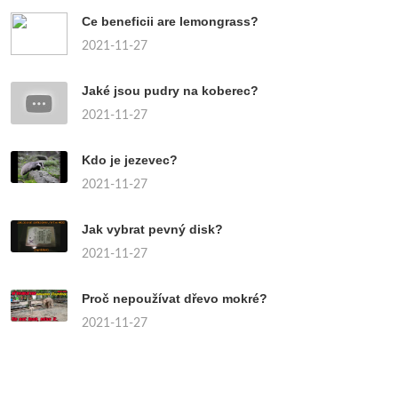
Ce beneficii are lemongrass?
2021-11-27
Jaké jsou pudry na koberec?
2021-11-27
Kdo je jezevec?
2021-11-27
Jak vybrat pevný disk?
2021-11-27
Proč nepoužívat dřevo mokré?
2021-11-27