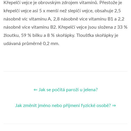
Křepelčí vejce je obrovským zdrojem vitamínů. Přestože je
křepelčí vejce asi 5 x menší než slepičí vejce, obsahuje 2,5
násobně víc vitamínu A, 2,8 násobně více vitamínu B1 a 2,2
násobně více vitamínu B2. Křepelčí vejce jsou složena z 33 %
žloutku, 59 % bílku a 8 % skořápky. Tloušťka skořápky je
udávaná průměrně 0,2 mm.
⇐ Jak se počítá paroží u jelena?
Jak změnit jméno nebo příjmení fyzické osobě? ⇒