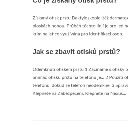
Co je získaný otisk prstu?
Získaný otisk prstu Daktyloskopie (též dermatogl
ploskách nohou. Průběh těchto linií je pro jedinc
kriminalistice využívána pro identifikaci osob.
Jak se zbavit otisků prstů?
Odemknutí otiskem prstu 1 Začínáme s otisky 
Snímač otisků prstů na telefonu je... 2 Použití 
telefonu, dokud se telefon neodemkne. 3 Správa 
Klepněte na Zabezpečení. Klepněte na Nexus... 