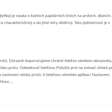
yfika) je nauka o kožních papilárních liniích na prstech, dlaních 
e charakteristický a do jisté míry dědičný. Tato jedinečnost je v
prstů. Důrazně doporučujeme chránit telefon zámkem obrazovky.
otisku prstu. Odemknutí telefonu Položte prst na snímač otisků p
nastavení otisků prstů. V telefonu otevřete aplikaci Nastavení.
More ...