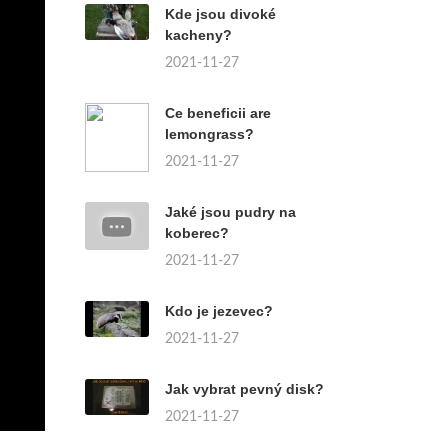
Kde jsou divoké
kacheny?
2021-11-27
Ce beneficii are
lemongrass?
2021-11-27
Jaké jsou pudry na
koberec?
2021-11-27
Kdo je jezevec?
2021-11-27
Jak vybrat pevný disk?
2021-11-27