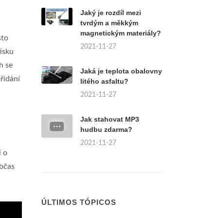
Jaký je rozdíl mezi
tvrdým a měkkým
magnetickým materiály?
sto
2021-11-27
isku
h se
Jaká je teplota obalovny
řidání
litého asfaltu?
2021-11-27
Jak stahovat MP3
hudbu zdarma?
2021-11-27
i o
občas
ÚLTIMOS TÓPICOS