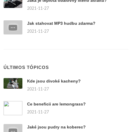
Jaká je teplota obalovny litého asfaltu?
2021-11-27
Jak stahovat MP3 hudbu zdarma?
2021-11-27
ÚLTIMOS TÓPICOS
Kde jsou divoké kacheny?
2021-11-27
Ce beneficii are lemongrass?
2021-11-27
Jaké jsou pudry na koberec?