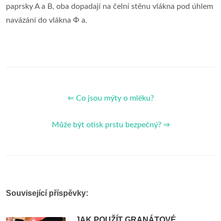
paprsky A a B, oba dopadají na čelní stěnu vlákna pod úhlem
navázání do vlákna Ф a.
⇐ Co jsou mýty o mléku?
Může být otisk prstu bezpečný? ⇒
Související příspěvky:
JAK POUŽÍT GRANÁTOVÉ