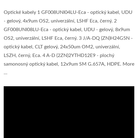
Optické kabely 1 GF008UNI04LU-Eca - optický kabel, UDU
- gelový, 4x9um OS2, univerzální, LSHF Eca, černý. 2
GF008UNI08LU-Eca - optický kabel, UDU - gelový, 8x9um
OS2, univerzální, LSHF Eca, černý. 3 J/A-DQ (ZN)H24G5N -
optický kabel, CLT gelový, 24x50um OM2, univerzální,
LSZH, černý, Eca. 4 A-D (2ZN)2YTHD12E9 - plochý
samonosný optický kabel, 12x9um SM G.657A, HDPE. More
...