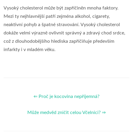
Vysoký cholesterol může být zapříčiněn mnoha faktory.
Mezi ty nejhlavnější patří zejména alkohol, cigarety,
neaktivní pohyb a špatné stravování. Vysoký cholesterol
dokáže velmi výrazně ovlivnit správný a zdravý chod srdce,
což z dlouhodobějšího hlediska zapříčiňuje především
infarkty i v mladém věku.
⇐ Proč je kocovina nepříjemná?
Může medvěd zničit celou Včelnici? ⇒