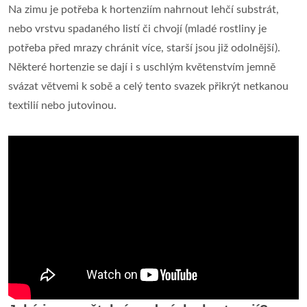
Na zimu je potřeba k hortenziím nahrnout lehčí substrát,
nebo vrstvu spadaného listí či chvojí (mladé rostliny je
potřeba před mrazy chránit více, starší jsou již odolnější).
Některé hortenzie se dají i s uschlým květenstvím jemně
svázat větvemi k sobě a celý tento svazek přikrýt netkanou
textilií nebo jutovinou.