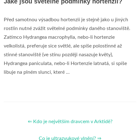
Jaké jsou světelné podmínky hortenzií?
Před samotnou výsadbou hortenzií je stejně jako u jiných
rostlin nutné zvážit světelné podmínky daného stanoviště.
Zatímco Hydrangea macrophylla, nebo-li hortenzie
velkolistá, preferuje sice světlé, ale spíše polostinné až
stinné stanoviště (ve stínu později nasazuje květy),
Hydrangea paniculata, nebo-li Hortenzie latnatá, si spíše
libuje na plném slunci, které ...
⇐ Kdo je největším dravcem v Arktidě?
Co je ultrazvukové vlnění? ⇒