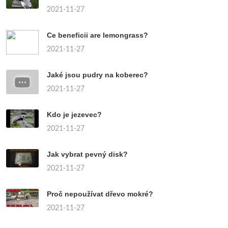
2021-11-27
Ce beneficii are lemongrass?
2021-11-27
Jaké jsou pudry na koberec?
2021-11-27
Kdo je jezevec?
2021-11-27
Jak vybrat pevný disk?
2021-11-27
Proč nepoužívat dřevo mokré?
2021-11-27