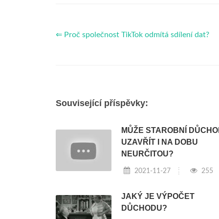
⇐ Proč společnost TikTok odmítá sdílení dat?
Související příspěvky:
MŮŽE STAROBNÍ DŮCH
UZAVŘÍT I NA DOBU
NEURČITOU?
2021-11-27
255
JAKÝ JE VÝPOČET
DŮCHODU?