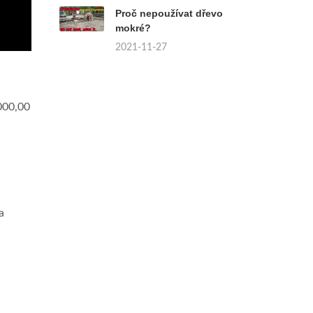
Proč nepoužívat dřevo
mokré?
2021-11-27
000,00
a