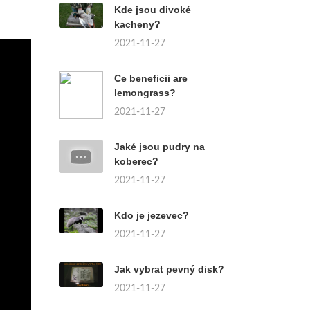
Kde jsou divoké
kacheny?
2021-11-27
Ce beneficii are
lemongrass?
2021-11-27
Jaké jsou pudry na
koberec?
2021-11-27
Kdo je jezevec?
2021-11-27
Jak vybrat pevný disk?
2021-11-27