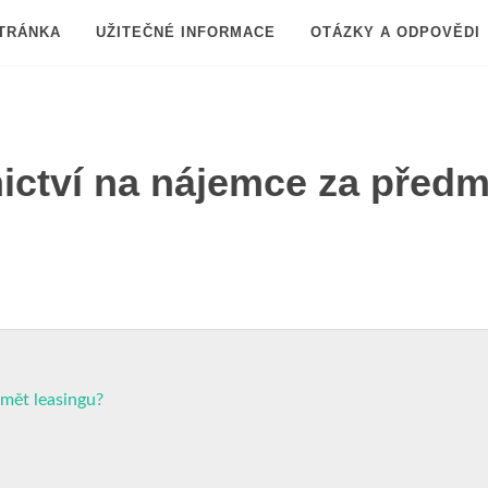
TRÁNKA
UŽITEČNÉ INFORMACE
OTÁZKY A ODPOVĚDI
nictví na nájemce za předm
dmět leasingu?