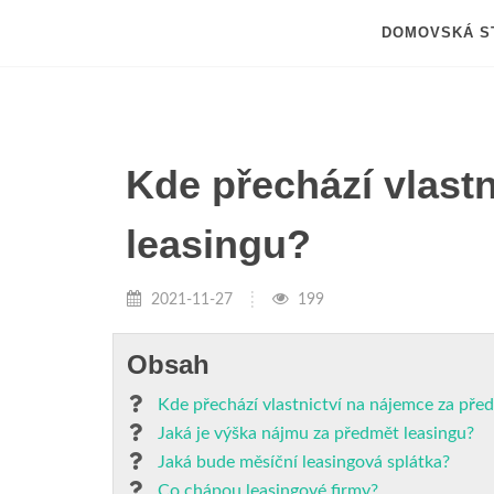
DOMOVSKÁ S
Kde přechází vlast
leasingu?
2021-11-27
199
Obsah
Kde přechází vlastnictví na nájemce za pře
Jaká je výška nájmu za předmět leasingu?
Jaká bude měsíční leasingová splátka?
Co chápou leasingové firmy?