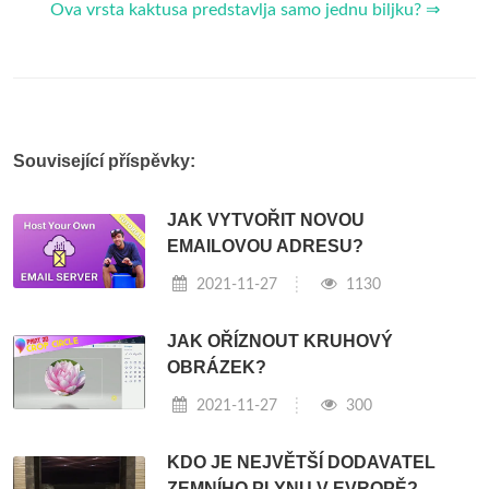
Ova vrsta kaktusa predstavlja samo jednu biljku? ⇒
Související příspěvky:
JAK VYTVOŘIT NOVOU
EMAILOVOU ADRESU?
2021-11-27
1130
JAK OŘÍZNOUT KRUHOVÝ
OBRÁZEK?
2021-11-27
300
KDO JE NEJVĚTŠÍ DODAVATEL
ZEMNÍHO PLYNU V EVROPĚ?