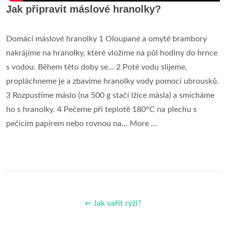
Jak připravit máslové hranolky?
Domácí máslové hranolky 1 Oloupané a omyté brambory
nakrájíme na hranolky, které vložíme na půl hodiny do hrnce
s vodou. Během této doby se... 2 Poté vodu slijeme,
propláchneme je a zbavíme hranolky vody pomocí ubrousků.
3 Rozpustíme máslo (na 500 g stačí lžíce másla) a smícháme
ho s hranolky. 4 Pečeme při teplotě 180°C na plechu s
pečicím papírem nebo rovnou na... More ...
⇐ Jak vařit rýži?