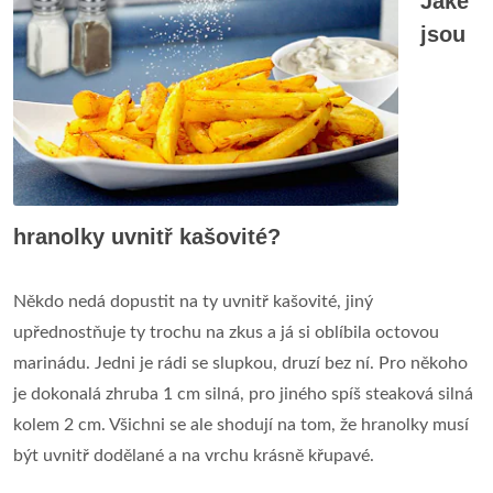
Jaké
jsou
hranolky uvnitř kašovité?
Někdo nedá dopustit na ty uvnitř kašovité, jiný
upřednostňuje ty trochu na zkus a já si oblíbila octovou
marinádu. Jedni je rádi se slupkou, druzí bez ní. Pro někoho
je dokonalá zhruba 1 cm silná, pro jiného spíš steaková silná
kolem 2 cm. Všichni se ale shodují na tom, že hranolky musí
být uvnitř dodělané a na vrchu krásně křupavé.