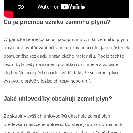
Co je příčinou vzniku zemního plynu?
Organické teorie označují jako příčinu vzniku zemního plynu
postupné uvolňování při vzniku ropy nebo uhlí jako důsledek
postupného rozkladu organického materiálu. Podle těchto
teorií byly tedy na samém počátku rostlinné a živočišné
zbytky. Ve prospěch teorie svědčí fakt, že se zemní plyn
vyskytuje právě v ložiscích ropy nebo uhlí.
Jaké uhlovodíky obsahují zemní plyn?
Ze skupiny vyšších uhlovodíků obsahuje zemní plyn
především nasycené uhlovodíky, které jsou za normálních
podmínek plynné, a to etan, propan a butan. V některých