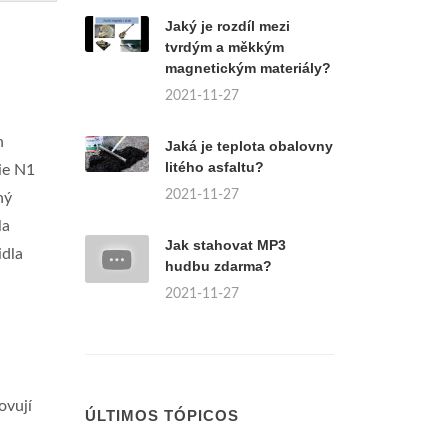
Jaký je rozdíl mezi
tvrdým a měkkým
magnetickým materiály?
2021-11-27
h
Jaká je teplota obalovny
litého asfaltu?
ie N1
2021-11-27
ný
la
Jak stahovat MP3
idla
hudbu zdarma?
2021-11-27
ovují
ÚLTIMOS TÓPICOS