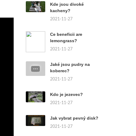
Kde jsou divoké
kacheny?
2021-11-27
Ce beneficii are
lemongrass?
2021-11-27
Jaké jsou pudry na
koberec?
2021-11-27
Kdo je jezevec?
2021-11-27
Jak vybrat pevný disk?
2021-11-27