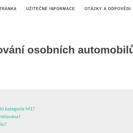
TRÁNKA
UŽITEČNÉ INFORMACE
OTÁZKY A ODPOVĚDI
ování osobních automobil
lů kategorie M1?
imitována?
lu?