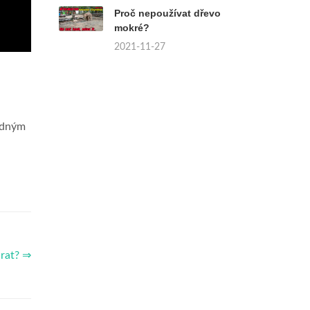
Proč nepoužívat dřevo
mokré?
2021-11-27
žádným
arat? ⇒