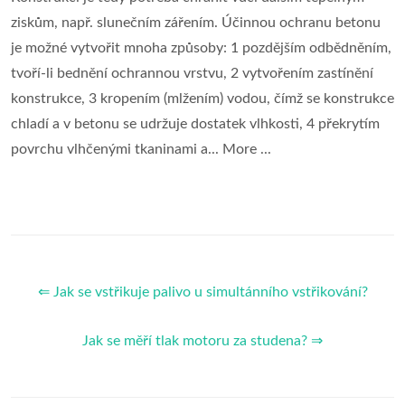
ziskům, např. slunečním zářením. Účinnou ochranu betonu
je možné vytvořit mnoha způsoby: 1 pozdějším odbědněním,
tvoří-li bednění ochrannou vrstvu, 2 vytvořením zastínění
konstrukce, 3 kropením (mlžením) vodou, čímž se konstrukce
chladí a v betonu se udržuje dostatek vlhkosti, 4 překrytím
povrchu vlhčenými tkaninami a... More ...
⇐ Jak se vstřikuje palivo u simultánního vstřikování?
Jak se měří tlak motoru za studena? ⇒