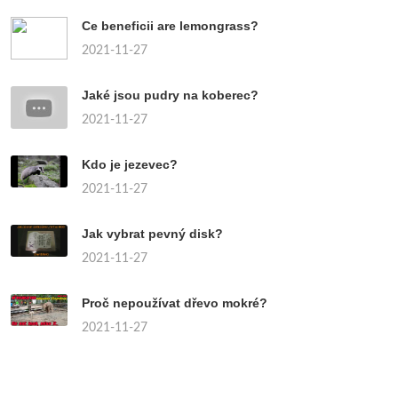
Ce beneficii are lemongrass?
2021-11-27
Jaké jsou pudry na koberec?
2021-11-27
Kdo je jezevec?
2021-11-27
Jak vybrat pevný disk?
2021-11-27
Proč nepoužívat dřevo mokré?
2021-11-27