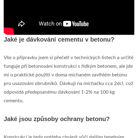
Jaké je dávkování cementu v betonu?
Vše o přípravku jsem si přečetl v technických listech a určitě
funguje při betonování konstrukcí s řídkým betonem, ale jde
mi o praktické použití v doma míchaném zavlhlém betonu
pro usazování obrubníků. Dávkuji na míchačku cca 2dcl, což
odpovídá předepsanému dávkování 1-2% na 100 kg
cementu.
Jaké jsou způsoby ochrany betonu?
Konstrukci je tedy potřeba chránit vůči dalším tepelným