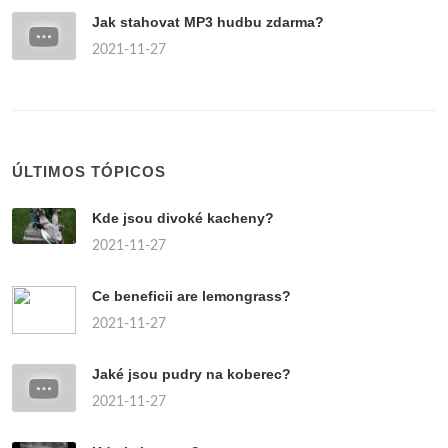
Jak stahovat MP3 hudbu zdarma?
2021-11-27
ÚLTIMOS TÓPICOS
Kde jsou divoké kacheny?
2021-11-27
Ce beneficii are lemongrass?
2021-11-27
Jaké jsou pudry na koberec?
2021-11-27