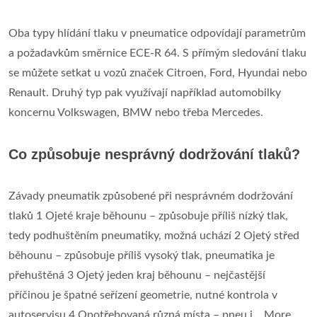
Oba typy hlídání tlaku v pneumatice odpovídají parametrům
a požadavkům směrnice ECE-R 64. S přímým sledování tlaku
se můžete setkat u vozů značek Citroen, Ford, Hyundai nebo
Renault. Druhý typ pak využívají například automobilky
koncernu Volkswagen, BMW nebo třeba Mercedes.
Co způsobuje nesprávný dodržování tlaků?
Závady pneumatik způsobené při nesprávném dodržování
tlaků 1 Ojeté kraje běhounu – způsobuje příliš nízký tlak,
tedy podhuštěním pneumatiky, možná uchází 2 Ojetý střed
běhounu – způsobuje příliš vysoký tlak, pneumatika je
přehuštěná 3 Ojetý jeden kraj běhounu – nejčastější
příčinou je špatné seřízení geometrie, nutné kontrola v
autoservisu 4 Opotřebovaná různá místa – pneu j... More ...