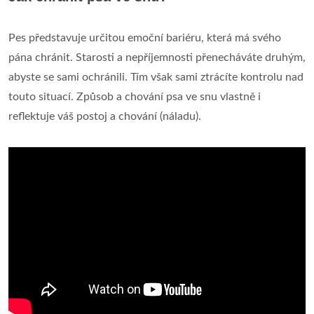
Pes představuje určitou emoční bariéru, která má svého
pána chránit. Starosti a nepříjemnosti přenecháváte druhým,
abyste se sami ochránili. Tím však sami ztrácíte kontrolu nad
touto situací. Způsob a chování psa ve snu vlastně i
reflektuje váš postoj a chování (náladu).