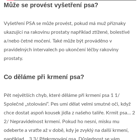
Může se provést vyšetření psa?
Vyšetření PSA se může provést, pokud má muž příznaky
ukazující na rakovinu prostaty například ztížené, bolestivé
a/nebo četné močení. Také může být prováděno v
pravidelných intervalech po ukončení léčby rakoviny
prostaty.
Co děláme při krmení psa?
Pět největších chyb, které děláme při krmení psa 1 1/
Společné „stolování“. Pes umí dělat velmi smutné oči, když
chce dostat aspoň kousek jídla z našeho talíře. Krmit psa... 2
2/ Nepravidelnost krmení. Pokud ho nesní, misku mu
odeberte a vraťte až v době, kdy je zvyklý na další krmení,
například... 3 3/ Překrmování psa. Důslednost se vám