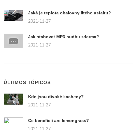
Jaká je teplota obalovny litého asfaltu?
2021-11-27
Jak stahovat MP3 hudbu zdarma?
2021-11-27
ÚLTIMOS TÓPICOS
Kde jsou divoké kacheny?
2021-11-27
Ce beneficii are lemongrass?
2021-11-27