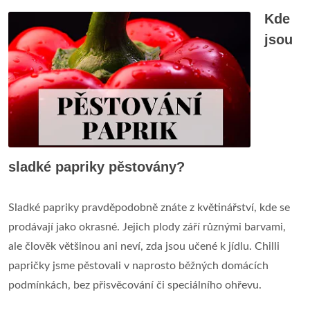
Kde
jsou
sladké papriky pěstovány?
Sladké papriky pravděpodobně znáte z květinářství, kde se
prodávají jako okrasné. Jejich plody září různými barvami,
ale člověk většinou ani neví, zda jsou učené k jídlu. Chilli
papričky jsme pěstovali v naprosto běžných domácích
podmínkách, bez přisvěcování či speciálního ohřevu.