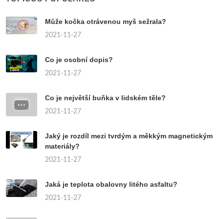
Může kočka otrávenou myš sežrala?
2021-11-27
Co je osobní dopis?
2021-11-27
Co je největší buňka v lidském těle?
2021-11-27
Jaký je rozdíl mezi tvrdým a měkkým magnetickým
materiály?
2021-11-27
Jaká je teplota obalovny litého asfaltu?
2021-11-27