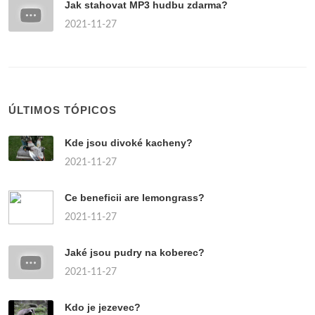
Jak stahovat MP3 hudbu zdarma?
2021-11-27
ÚLTIMOS TÓPICOS
Kde jsou divoké kacheny?
2021-11-27
Ce beneficii are lemongrass?
2021-11-27
Jaké jsou pudry na koberec?
2021-11-27
Kdo je jezevec?