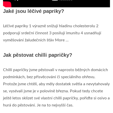
Jaké jsou léčivé papriky?
Léčivé papriky 1 výrazně snižují hladinu cholesterolu 2
podporují srdeční činnost 3 posilují imunitu 4 usnadňují
vyměšování žaludečních šťáv More ...
Jak pěstovat chilli papričky?
Chilli papričky jsme pěstovali v naprosto běžných domácích
podmínkách, bez přisvěcování či speciálního ohřevu.
Protože jsme chtěli, aby měly dostatek světla a nevytahovaly
se, vysévali jsme je v polovině března. Pokud tedy chcete
ještě letos sklízet své vlastní chilli papričky, pořiďte si osivo a
hurá do pěstování. Je na to nejvyšší čas.