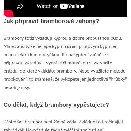
Jak připravit bramborové záhony?
Brambory totiž vyžadují kyprou a dobře propustnou půdu.
Malé záhony se nejlépe kypří ručním prutovým kypřičem
nebo elektrickou motyčkou. Po nakypření začněte s
přípravou výsadby – vyoráte či motyčkou si vytvoříte
brázdu, do které vkládáte brambory. Nebo využijete metodu
hrobkování, to znamená, že vykopete jen jednotlivé "hrůbky"
neboli jamky.
Co dělat, když brambory vypěstujete?
Pěstování brambor není žádná věda. Zvládne to i začínající
zahrádkář. Nevyžaduje žádné zvláštní znalosti ani