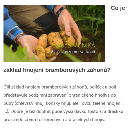
Co je
základ hnojení bramborových záhonů?
Čili základ hnojení bramborových záhonů, políček a polí
představuje podzimní zapravení organického hnojiva do
půdy (chlévský hnůj, koňský hnůj, ale i ovčí, zelené hnojení,
…). Dobré je též doplnit půdě vyšší dávku fosforu a draslíku
prostřednictvím fosforečných a draselných hnojiv.