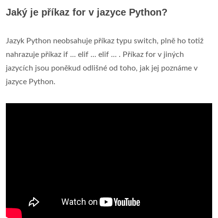
Jaký je příkaz for v jazyce Python?
Jazyk Python neobsahuje příkaz typu switch, plně ho totiž
nahrazuje příkaz if ... elif ... elif ... . Příkaz for v jiných
jazycích jsou poněkud odlišné od toho, jak jej poznáme v
jazyce Python.