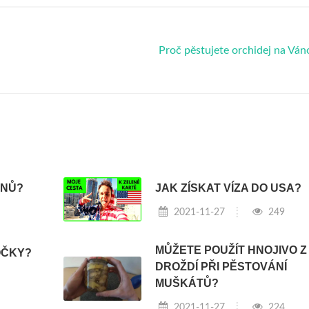
Proč pěstujete orchidej na Vá
SNŮ?
JAK ZÍSKAT VÍZA DO USA?
2021-11-27
249
MŮŽETE POUŽÍT HNOJIVO Z
OČKY?
DROŽDÍ PŘI PĚSTOVÁNÍ
MUŠKÁTŮ?
2021-11-27
224