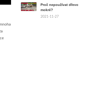
Proč nepoužívat dřevo
mokré?
2021-11-27
V mnoha
za
ice