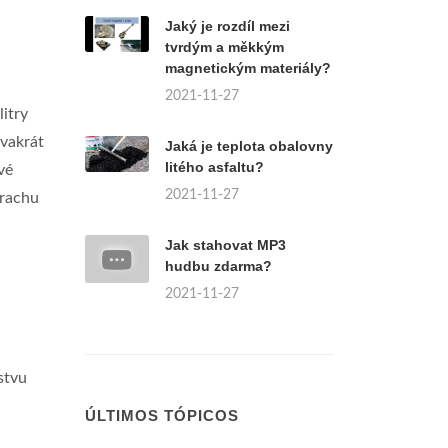
Jaký je rozdíl mezi
tvrdým a měkkým
magnetickým materiály?
2021-11-27
litry
dvakrát
Jaká je teplota obalovny
litého asfaltu?
vé
2021-11-27
hrachu
Jak stahovat MP3
hudbu zdarma?
2021-11-27
stvu
ÚLTIMOS TÓPICOS