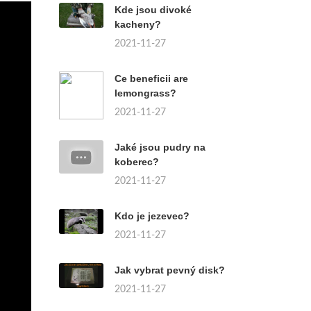
Kde jsou divoké
kacheny?
2021-11-27
Ce beneficii are
lemongrass?
2021-11-27
Jaké jsou pudry na
koberec?
2021-11-27
Kdo je jezevec?
2021-11-27
Jak vybrat pevný disk?
2021-11-27