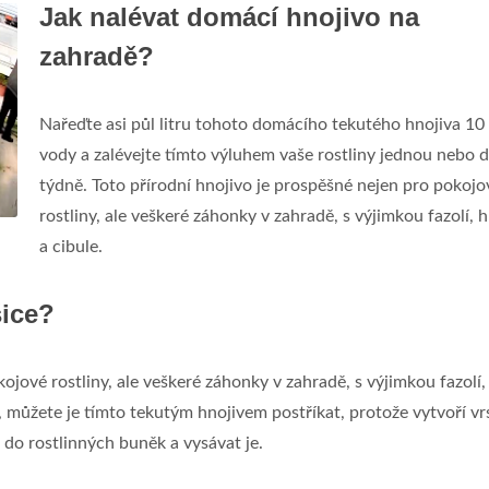
Jak nalévat domácí hnojivo na
zahradě?
Nařeďte asi půl litru tohoto domácího tekutého hnojiva 10 
vody a zalévejte tímto výluhem vaše rostliny jednou nebo 
týdně. Toto přírodní hnojivo je prospěšné nejen pro pokojo
rostliny, ale veškeré záhonky v zahradě, s výjimkou fazolí, 
a cibule.
šice?
ojové rostliny, ale veškeré záhonky v zahradě, s výjimkou fazolí,
, můžete je tímto tekutým hnojivem postříkat, protože vytvoří vr
do rostlinných buněk a vysávat je.