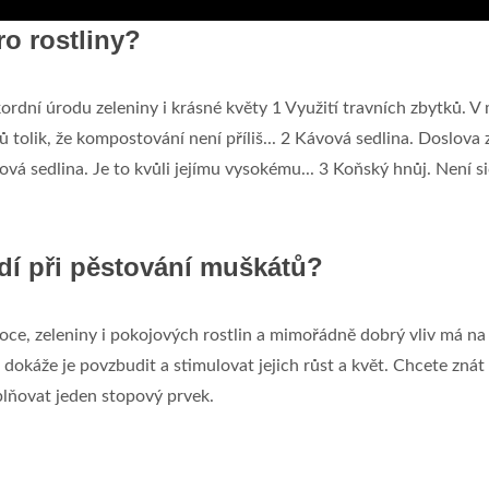
ro rostliny?
ekordní úrodu zeleniny i krásné květy 1 Využití travních zbytků. 
ů tolik, že kompostování není příliš... 2 Kávová sedlina. Doslova 
vá sedlina. Je to kvůli jejímu vysokému... 3 Koňský hnůj. Není s
dí při pěstování muškátů?
oce, zeleniny i pokojových rostlin a mimořádně dobrý vliv má na
 dokáže je povzbudit a stimulovat jejich růst a květ. Chcete znát
lňovat jeden stopový prvek.