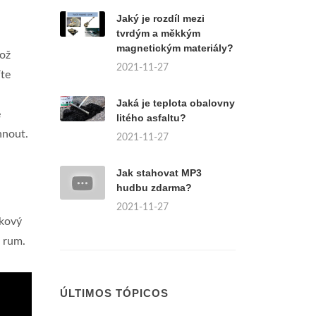
Jaký je rozdíl mezi
tvrdým a měkkým
magnetickým materiály?
což
2021-11-27
íte
Jaká je teplota obalovny
e
litého asfaltu?
hnout.
2021-11-27
Jak stahovat MP3
hudbu zdarma?
2021-11-27
lkový
a rum.
ÚLTIMOS TÓPICOS