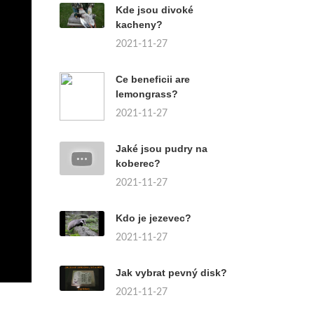
Kde jsou divoké
kacheny?
2021-11-27
Ce beneficii are
lemongrass?
2021-11-27
Jaké jsou pudry na
koberec?
2021-11-27
Kdo je jezevec?
2021-11-27
Jak vybrat pevný disk?
2021-11-27