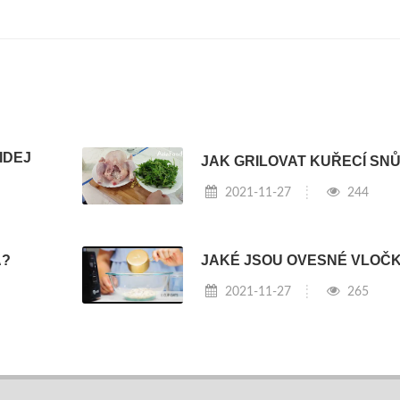
IDEJ
JAK GRILOVAT KUŘECÍ SN
2021-11-27
244
A?
JAKÉ JSOU OVESNÉ VLOČ
2021-11-27
265