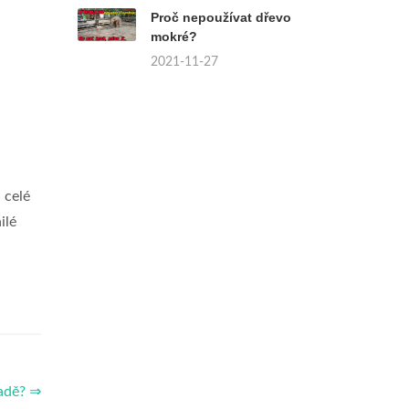
Proč nepoužívat dřevo
mokré?
a
2021-11-27
 celé
ilé
radě? ⇒