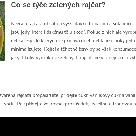
Co se týče zelených rajčat?
Nezralá rajčata obsahují vyšší dávku tomatinu a solaninu, 
jsou jedy, které lidskému tělu škodí. Pokud z nich ale vyrob
delikatesy, do kterých se přidává ocet, neblahé účinky jedu
minimalizujete. Kojící a těhotné ženy by se však konzumac
jakýchkoliv výrobků ze zelených rajčat měly raději zcela vy
ařená rajčata propasírujte, přidejte cukr, vanilkový cukr a vani
i vodu. Pak přidejte želírovací prostředek, kyselinu citronovou 