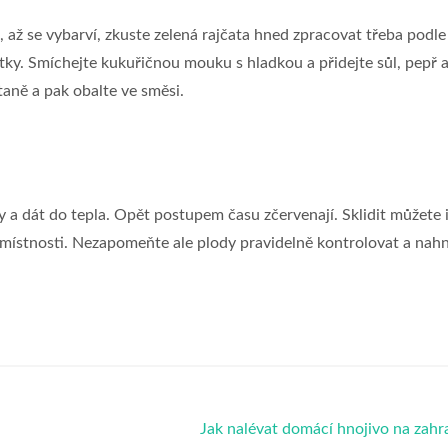
 až se vybarví, zkuste zelená rajčata hned zpracovat třeba podle
látky. Smíchejte kukuřičnou mouku s hladkou a přidejte sůl, pepř 
aně a pak obalte ve směsi.
y a dát do tepla. Opět postupem času zčervenají. Sklidit můžete i
é místnosti. Nezapomeňte ale plody pravidelně kontrolovat a nahn
Jak nalévat domácí hnojivo na zah