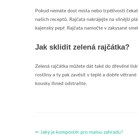
Pokud nemáte dost místa nebo trpělivosti čekat,
našich receptů. Rajčata nakrájejte na silnější p
kajenský pepř. Rajčata namočte v zakysané smet
Jak sklidit zelená rajčátka?
Zelená rajčátka můžete dát také do dřevěné lísk
rostliny a ty pak zavěsit v teplé a dobře větran
kousky ihned odstraňte.
⇐ Jaký je kompostér pro malou zahradu?