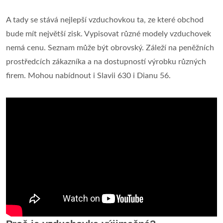
A tady se stává nejlepší vzduchovkou ta, ze které obchod
bude mít největší zisk. Vypisovat různé modely vzduchovek
nemá cenu. Seznam může být obrovský. Záleží na peněžních
prostředcích zákazníka a na dostupností výrobku různých
firem. Mohou nabídnout i Slavii 630 i Dianu 56.