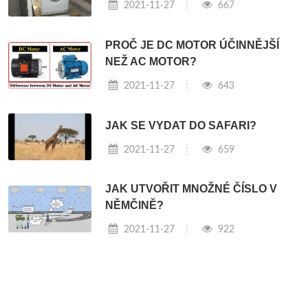
2021-11-27
667
PROČ JE DC MOTOR ÚČINNĚJŠÍ
NEŽ AC MOTOR?
2021-11-27
643
JAK SE VYDAT DO SAFARI?
2021-11-27
659
JAK UTVOŘIT MNOŽNÉ ČÍSLO V
NĚMČINĚ?
2021-11-27
922