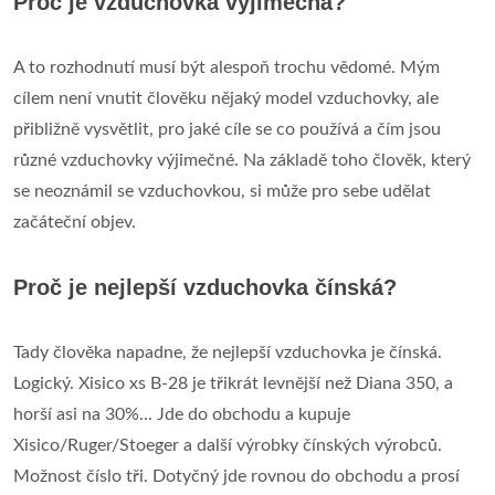
Proč je vzduchovka výjimečná?
A to rozhodnutí musí být alespoň trochu vědomé. Mým
cílem není vnutit člověku nějaký model vzduchovky, ale
přibližně vysvětlit, pro jaké cíle se co používá a čím jsou
různé vzduchovky výjimečné. Na základě toho člověk, který
se neoznámil se vzduchovkou, si může pro sebe udělat
začáteční objev.
Proč je nejlepší vzduchovka čínská?
Tady člověka napadne, že nejlepší vzduchovka je čínská.
Logický. Xisico xs B-28 je třikrát levnější než Diana 350, a
horší asi na 30%... Jde do obchodu a kupuje
Xisico/Ruger/Stoeger a další výrobky čínských výrobců.
Možnost číslo tři. Dotyčný jde rovnou do obchodu a prosí