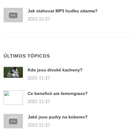
Jak stahovat MP3 hudbu zdarma?
2021-11-27
ÚLTIMOS TÓPICOS
Kde jsou divoké kacheny?
2021-11-27
Ce beneficii are lemongrass?
2021-11-27
Jaké jsou pudry na koberec?
2021-11-27