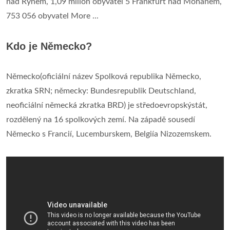
nad Rýnem, 1,09 milion obyvatel 5 Frankfurt nad Mohanem,
753 056 obyvatel More ...
Kdo je Německo?
Německo(oficiální název Spolková republika Německo,
zkratka SRN; německy: Bundesrepublik Deutschland,
neoficiální německá zkratka BRD) je středoevropskýstát,
rozdělený na 16 spolkových zemí. Na západě sousedí
Německo s Francií, Lucemburskem, Belgiía Nizozemskem.