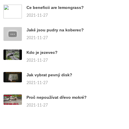
Ce beneficii are lemongrass?
2021-11-27
Jaké jsou pudry na koberec?
2021-11-27
Kdo je jezevec?
2021-11-27
Jak vybrat pevný disk?
2021-11-27
Proč nepoužívat dřevo mokré?
2021-11-27