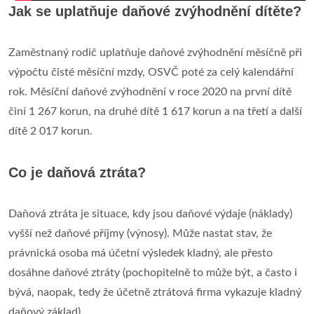
Jak se uplatňuje daňové zvýhodnění dítěte?
Zaměstnaný rodič uplatňuje daňové zvýhodnění měsíčně při
výpočtu čisté měsíční mzdy, OSVČ poté za celý kalendářní
rok. Měsíční daňové zvýhodnění v roce 2020 na první dítě
činí 1 267 korun, na druhé dítě 1 617 korun a na třetí a další
dítě 2 017 korun.
Co je daňová ztráta?
Daňová ztráta je situace, kdy jsou daňové výdaje (náklady)
vyšší než daňové příjmy (výnosy). Může nastat stav, že
právnická osoba má účetní výsledek kladný, ale přesto
dosáhne daňové ztráty (pochopitelně to může být, a často i
bývá, naopak, tedy že účetně ztrátová firma vykazuje kladný
daňový základ).