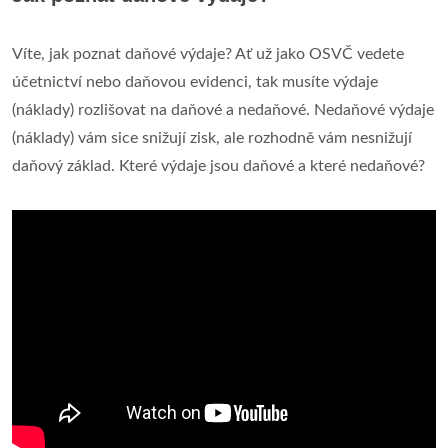
Víte, jak poznat daňové výdaje? Ať už jako OSVČ vedete
účetnictví nebo daňovou evidenci, tak musíte výdaje
(náklady) rozlišovat na daňové a nedaňové. Nedaňové výdaje
(náklady) vám sice snižují zisk, ale rozhodně vám nesnižují
daňový základ. Které výdaje jsou daňové a které nedaňové?