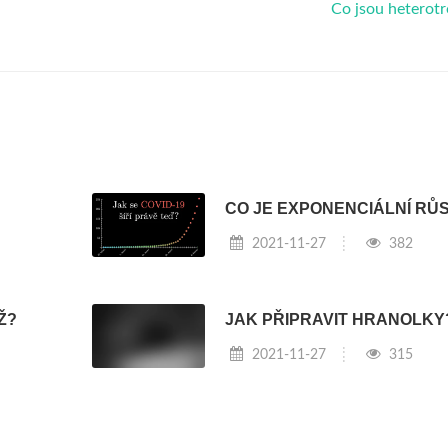
Co jsou heterot
CO JE EXPONENCIÁLNÍ RŮ
2021-11-27
382
Ž?
JAK PŘIPRAVIT HRANOLKY
2021-11-27
315