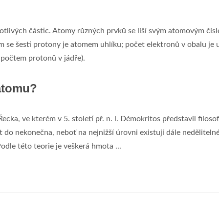
otlivých částic. Atomy různých prvků se liší svým atomovým čís
m se šesti protony je atomem uhlíku; počet elektronů v obalu je 
počtem protonů v jádře).
 atomu?
cka, ve kterém v 5. století př. n. l. Démokritos představil filoso
t do nekonečna, neboť na nejnižší úrovni existují dále neděliteln
odle této teorie je veškerá hmota ...