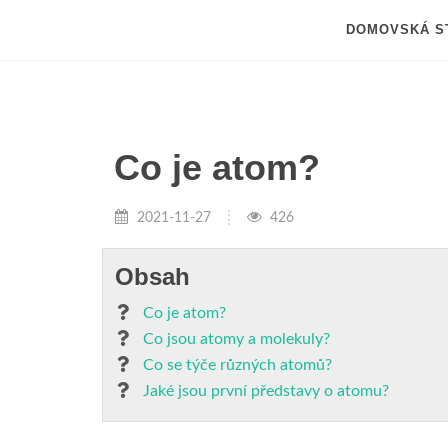
DOMOVSKÁ S
Co je atom?
2021-11-27
426
Obsah
Co je atom?
Co jsou atomy a molekuly?
Co se týče různých atomů?
Jaké jsou první představy o atomu?