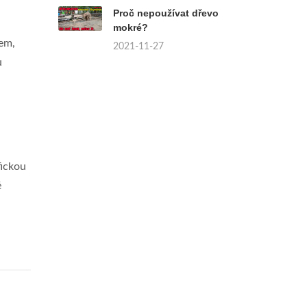
Proč nepoužívat dřevo
mokré?
lem,
2021-11-27
u
fickou
é