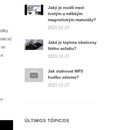
Jaký je rozdíl mezi
tvrdým a měkkým
magnetickým materiály?
2021-11-27
edky
eakce)
Jaká je teplota obalovny
 se
litého asfaltu?
 a
2021-11-27
Jak stahovat MP3
hudbu zdarma?
2021-11-27
do
ÚLTIMOS TÓPICOS