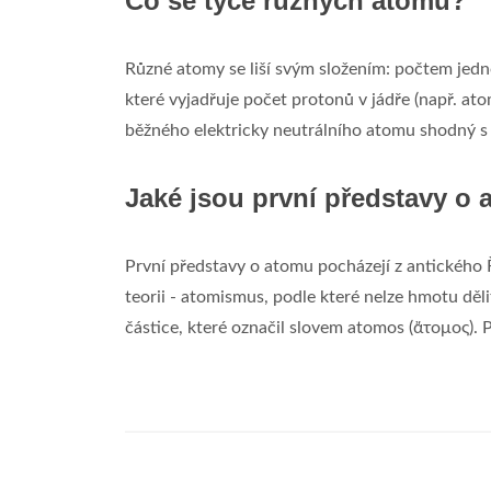
Co se týče různých atomů?
Různé atomy se liší svým složením: počtem jedn
které vyjadřuje počet protonů v jádře (např. ato
běžného elektricky neutrálního atomu shodný s 
Jaké jsou první představy o
První představy o atomu pocházejí z antického Ře
teorii - atomismus, podle které nelze hmotu děli
částice, které označil slovem atomos (ἄτομος). P