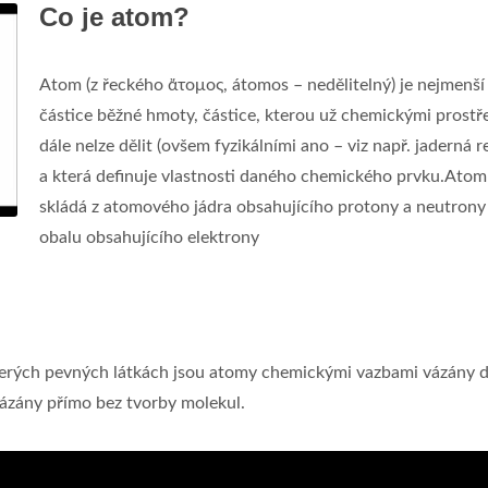
Co je atom?
Atom (z řeckého ἄτομος, átomos – nedělitelný) je nejmenší
částice běžné hmoty, částice, kterou už chemickými prostř
dále nelze dělit (ovšem fyzikálními ano – viz např. jaderná r
a která definuje vlastnosti daného chemického prvku.Atom
skládá z atomového jádra obsahujícího protony a neutrony
obalu obsahujícího elektrony
terých pevných látkách jsou atomy chemickými vazbami vázány 
vázány přímo bez tvorby molekul.