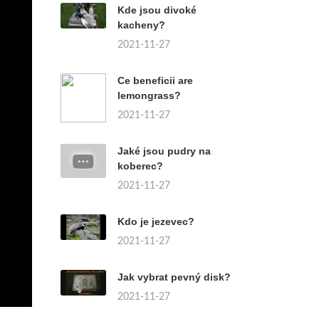
Kde jsou divoké
kacheny?
2021-11-27
Ce beneficii are
lemongrass?
2021-11-27
Jaké jsou pudry na
koberec?
2021-11-27
Kdo je jezevec?
2021-11-27
Jak vybrat pevný disk?
2021-11-27