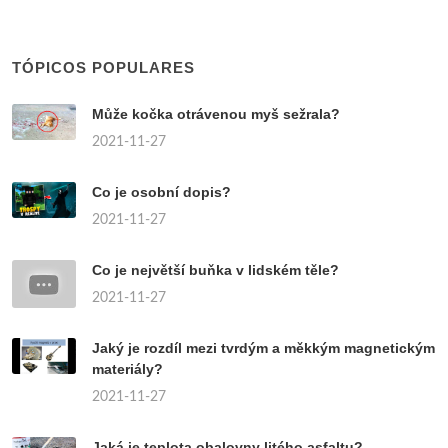
TÓPICOS POPULARES
Může kočka otrávenou myš sežrala?
2021-11-27
Co je osobní dopis?
2021-11-27
Co je největší buňka v lidském těle?
2021-11-27
Jaký je rozdíl mezi tvrdým a měkkým magnetickým
materiály?
2021-11-27
Jaká je teplota obalovny litého asfaltu?