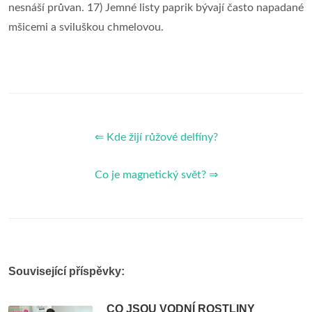
nesnáší průvan. 17) Jemné listy paprik bývají často napadané
mšicemi a sviluškou chmelovou.
⇐ Kde žijí růžové delfíny?
Co je magnetický svět? ⇒
Související příspěvky:
CO JSOU VODNÍ ROSTLINY