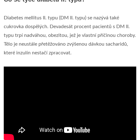
Diabetes mellitus II. typu (DM II. typu) se nazývá také
cukrovka dospělých. Devadesát procent pacientů s DM II.
typu trpí nadváhou, obezitou, jež je vlastní příčinou choroby.
Tělo je neustále přetěžováno zvýšenou dávkou sacharidů,
které inzulín nestačí zpracovat.