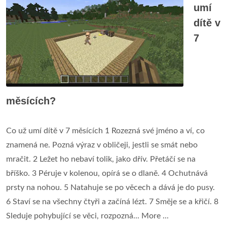
umí
dítě v
7
měsících?
Co už umí dítě v 7 měsících 1 Rozezná své jméno a ví, co
znamená ne. Pozná výraz v obličeji, jestli se smát nebo
mračit. 2 Ležet ho nebaví tolik, jako dřív. Přetáčí se na
bříško. 3 Péruje v kolenou, opírá se o dlaně. 4 Ochutnává
prsty na nohou. 5 Natahuje se po věcech a dává je do pusy.
6 Staví se na všechny čtyři a začíná lézt. 7 Směje se a křičí. 8
Sleduje pohybující se věci, rozpozná... More ...