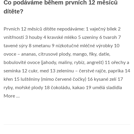
Co podáváme během prvních 12 měsíců
dítěte?
Prvních 12 měsíců dítěte nepodáváme: 1 vaječný bílek 2
vnitřnosti 3 houby 4 kravské mléko 5 uzeniny 6 tvaroh 7
tavené sýry 8 smetanu 9 nízkotučné mléčné výrobky 10
ovoce – ananas, citrusové plody, mango, fíky, datle,
bobulovité ovoce (jahody, maliny, rybíz, angrešt) 11 ořechy a
semínka 12 cukr, med 13 zeleninu – čerstvé rajče, paprika 14
křen 15 luštěniny (mimo červené čočky) 16 kysané zelí 17
ryby, mořské plody 18 čokoládu, kakao 19 umělá sladidla
More ...