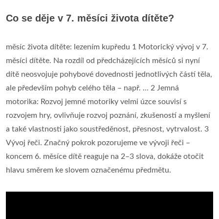
Co se děje v 7. měsíci života dítěte?
měsíc života dítěte: lezením kupředu 1 Motorický vývoj v 7.
měsíci dítěte. Na rozdíl od předcházejících měsíců si nyní
dítě neosvojuje pohybové dovednosti jednotlivých částí těla,
ale především pohyb celého těla – např. ... 2 Jemná
motorika: Rozvoj jemné motoriky velmi úzce souvisí s
rozvojem hry, ovlivňuje rozvoj poznání, zkušeností a myšlení
a také vlastnosti jako soustředěnost, přesnost, vytrvalost. 3
Vývoj řeči. Značný pokrok pozorujeme ve vývoji řeči –
koncem 6. měsíce dítě reaguje na 2–3 slova, dokáže otočit
hlavu směrem ke slovem označenému předmětu.