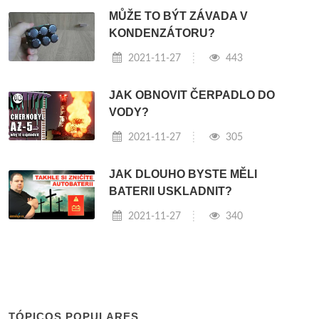
MŮŽE TO BÝT ZÁVADA V
KONDENZÁTORU?
2021-11-27
443
JAK OBNOVIT ČERPADLO DO
VODY?
2021-11-27
305
JAK DLOUHO BYSTE MĚLI
BATERII USKLADNIT?
2021-11-27
340
TÓPICOS POPULARES