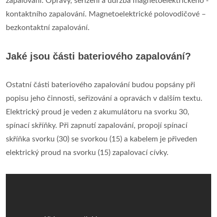
zapalování. Opravy, seřízení a údržba magnetoelektrického -
kontaktního zapalování. Magnetoelektrické polovodičové –
bezkontaktní zapalování.
Jaké jsou části bateriového zapalování?
Ostatní části bateriového zapalování budou popsány při
popisu jeho činnosti, seřizování a opravách v dalším textu.
Elektrický proud je veden z akumulátoru na svorku 30,
spínací skříňky. Při zapnutí zapalování, propojí spínací
skříňka svorku (30) se svorkou (15) a kabelem je přiveden
elektrický proud na svorku (15) zapalovací cívky.