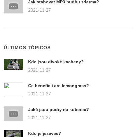
Jak stahovat MP3 hudbu zdarma?
2021-11-27
ÚLTIMOS TÓPICOS
Kde jsou divoké kacheny?
2021-11-27
Ce beneficii are lemongrass?
2021-11-27
Jaké jsou pudry na koberec?
2021-11-27
Kdo je jezevec?