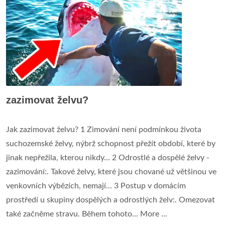
zazimovat želvu?
Jak zazimovat želvu? 1 Zimování není podmínkou života
suchozemské želvy, nýbrž schopnost přežít období, které by
jinak nepřežila, kterou nikdy... 2 Odrostlé a dospělé želvy -
zazimování:. Takové želvy, které jsou chované už většinou ve
venkovních výbězích, nemají... 3 Postup v domácím
prostředí u skupiny dospělých a odrostlých želv:. Omezovat
také začněme stravu. Během tohoto... More ...