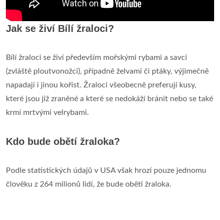
Jak se živí Bílí žraloci?
Bílí žraloci se živí především mořskými rybami a savci
(zvláště ploutvonožci), případně želvami či ptáky, výjimečně
napadají i jinou kořist. Žraloci všeobecně preferují kusy,
které jsou již zraněné a které se nedokáží bránit nebo se také
krmí mrtvými velrybami.
Kdo bude obětí žraloka?
Podle statistických údajů v USA však hrozí pouze jednomu
člověku z 264 milionů lidí, že bude obětí žraloka.