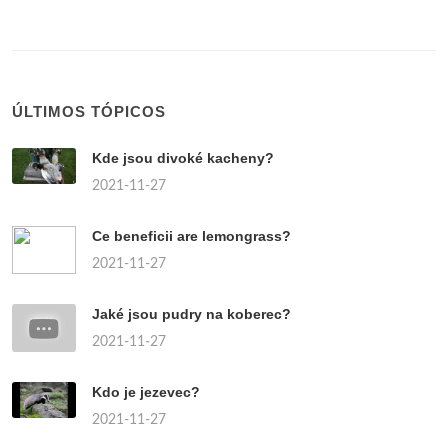
ÚLTIMOS TÓPICOS
Kde jsou divoké kacheny?
2021-11-27
Ce beneficii are lemongrass?
2021-11-27
Jaké jsou pudry na koberec?
2021-11-27
Kdo je jezevec?
2021-11-27