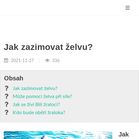
Jak zazimovat želvu?
2021-11-27
336
Obsah
Jak zazimovat želvu?
Může pomoci želva při síle?
Jak se živí Bílí žraloci?
Kdo bude obětí žraloka?
Jak