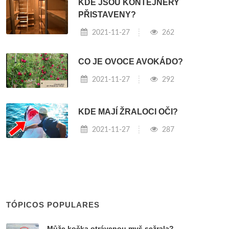
KDE JSOU KONTEJNERY
PŘISTAVENY?
2021-11-27
262
CO JE OVOCE AVOKÁDO?
2021-11-27
292
KDE MAJÍ ŽRALOCI OČI?
2021-11-27
287
TÓPICOS POPULARES
Může kočka otrávenou myš sežrala?