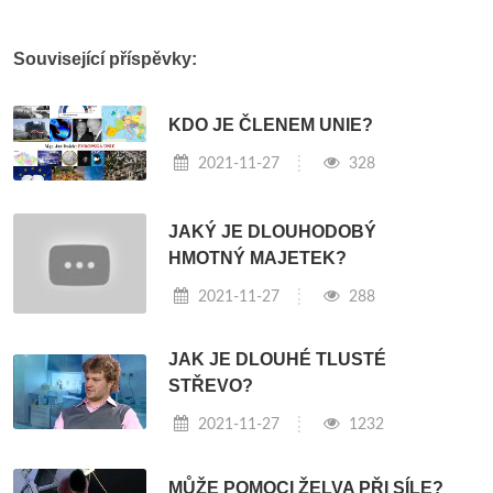
Související příspěvky:
KDO JE ČLENEM UNIE?
2021-11-27
328
JAKÝ JE DLOUHODOBÝ
HMOTNÝ MAJETEK?
2021-11-27
288
JAK JE DLOUHÉ TLUSTÉ
STŘEVO?
2021-11-27
1232
MŮŽE POMOCI ŽELVA PŘI SÍLE?