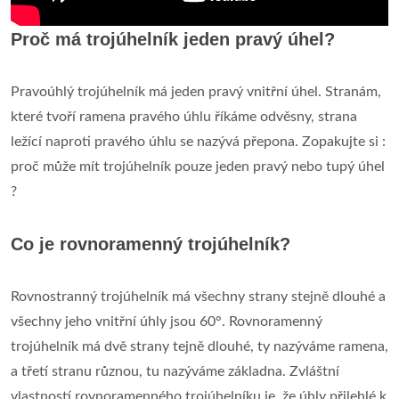
Proč má trojúhelník jeden pravý úhel?
Pravoúhlý trojúhelník má jeden pravý vnitřní úhel. Stranám,
které tvoří ramena pravého úhlu říkáme odvěsny, strana
ležící naproti pravého úhlu se nazývá přepona. Zopakujte si :
proč může mít trojúhelník pouze jeden pravý nebo tupý úhel
?
Co je rovnoramenný trojúhelník?
Rovnostranný trojúhelník má všechny strany stejně dlouhé a
všechny jeho vnitřní úhly jsou 60°. Rovnoramenný
trojúhelník má dvě strany tejně dlouhé, ty nazýváme ramena,
a třetí stranu různou, tu nazýváme základna. Zvláštní
vlastností rovnoramenného trojúhelníku je, že úhly přilehlé k