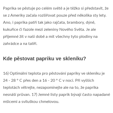
Paprika se pěstuje po celém světě a je těžko si představit, že
se z Ameriky začala rozšiřovat pouze před několika sty lety.
Ano, i paprika patří tak jako rajčata, brambory, dýně,
kukuřice či fazole mezi zeleniny Nového Světa. Je ale
příjemné žít v naší době a mít všechny tyto plodiny na
zahrádce a na talíři.
Kde pěstovat papriku ve skleníku?
16) Optimální teplota pro pěstování papriky ve skleníku je
24 - 28 ° C přes den a 16 - 20 ° C v noci. Při vyšších
teplotách větrejte, nezapomínejte ale na to, že paprika
nesnáší průvan. 17) Jemné listy paprik bývají často napadané
mšicemi a sviluškou chmelovou.