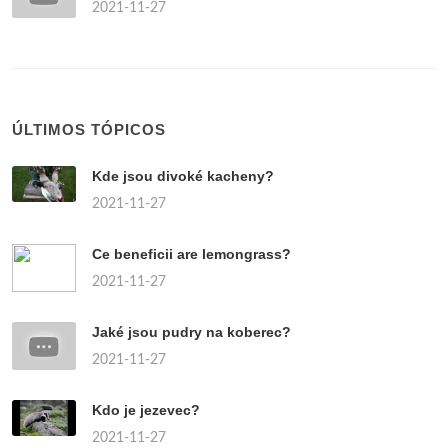
2021-11-27
ÚLTIMOS TÓPICOS
Kde jsou divoké kacheny?
2021-11-27
Ce beneficii are lemongrass?
2021-11-27
Jaké jsou pudry na koberec?
2021-11-27
Kdo je jezevec?
2021-11-27