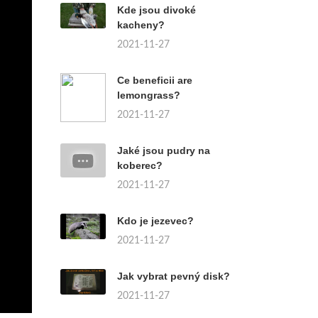
Kde jsou divoké
kacheny?
2021-11-27
Ce beneficii are
lemongrass?
2021-11-27
Jaké jsou pudry na
koberec?
2021-11-27
Kdo je jezevec?
2021-11-27
Jak vybrat pevný disk?
2021-11-27