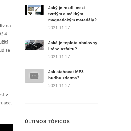
Jaký je rozdíl mezi
tvrdým a měkkým
magnetickým materiály?
liv na
2021-11-27
áž 4
žití
Jaká je teplota obalovny
litého asfaltu?
ud se
2021-11-27
Jak stahovat MP3
hudbu zdarma?
2021-11-27
st v
ruace,
ÚLTIMOS TÓPICOS