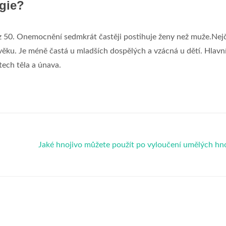
lgie?
a z 50. Onemocnění sedmkrát častěji postihuje ženy než muže.Nejč
věku. Je méně častá u mladších dospělých a vzácná u dětí. Hlavn
tech těla a únava.
Jaké hnojivo můžete použít po vyloučení umělých hn