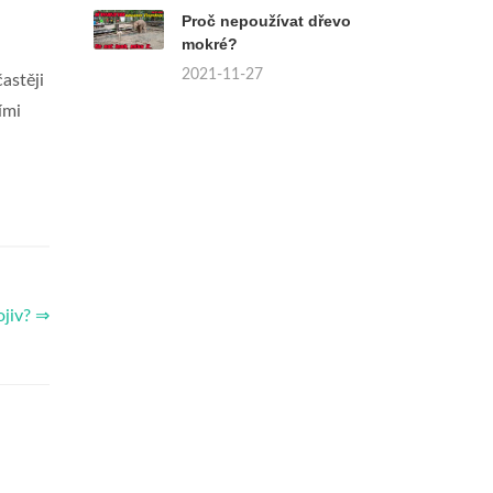
Proč nepoužívat dřevo
mokré?
2021-11-27
astěji
ími
ojiv? ⇒