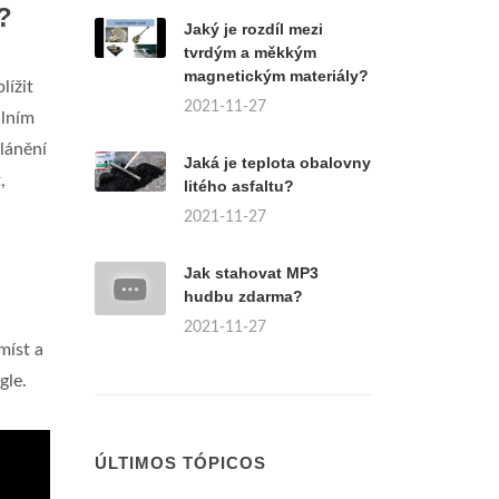
?
Jaký je rozdíl mezi
tvrdým a měkkým
magnetickým materiály?
lížit
2021-11-27
ilním
klánění
Jaká je teplota obalovny
,
litého asfaltu?
2021-11-27
Jak stahovat MP3
hudbu zdarma?
2021-11-27
míst a
gle.
ÚLTIMOS TÓPICOS