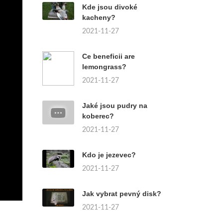
Kde jsou divoké
kacheny?
2021-11-27
Ce beneficii are
lemongrass?
2021-11-27
Jaké jsou pudry na
koberec?
2021-11-27
Kdo je jezevec?
2021-11-27
Jak vybrat pevný disk?
2021-11-27