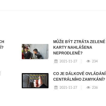
CH
MŮŽE BÝT ZTRÁTA ZELENÉ
Í?
KARTY NAHLÁŠENA
NEPRODLENĚ?
2021-11-27
234
CO JE DÁLKOVÉ OVLÁDÁNÍ
Í
CENTRÁLNÍHO ZAMYKÁNÍ?
2021-11-27
236