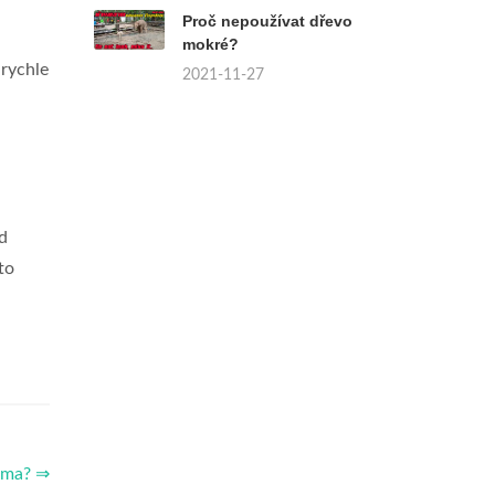
Proč nepoužívat dřevo
mokré?
 rychle
2021-11-27
d
to
doma? ⇒