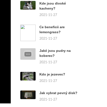
Kde jsou divoké
kacheny?
2021-11-27
Ce beneficii are
lemongrass?
2021-11-27
Jaké jsou pudry na
koberec?
2021-11-27
Kdo je jezevec?
2021-11-27
Jak vybrat pevný disk?
2021-11-27