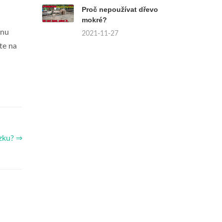
Proč nepoužívat dřevo
mokré?
onu
2021-11-27
te na
ázku? ⇒