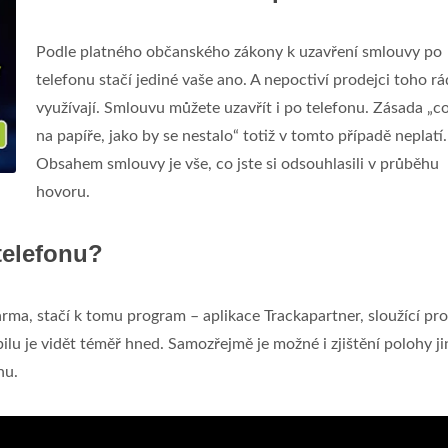
Podle platného občanského zákony k uzavření smlouvy po
telefonu stačí jediné vaše ano. A nepoctiví prodejci toho rá
využívají. Smlouvu můžete uzavřít i po telefonu. Zásada „c
na papíře, jako by se nestalo“ totiž v tomto případě neplatí.
Obsahem smlouvy je vše, co jste si odsouhlasili v průběhu
hovoru.
telefonu?
arma, stačí k tomu program – aplikace Trackapartner, sloužící pro
ilu je vidět téměř hned. Samozřejmě je možné i zjištění polohy j
nu.