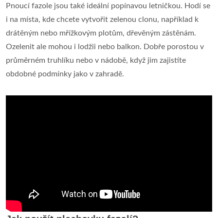
Pnoucí fazole jsou také ideální popínavou letničkou. Hodí se
i na místa, kde chcete vytvořit zelenou clonu, například k
drátěným nebo mřížkovým plotům, dřevěným zástěnám.
Ozelenit ale mohou i lodžii nebo balkon. Dobře porostou v
průměrném truhlíku nebo v nádobě, když jim zajistíte
obdobné podmínky jako v zahradě.