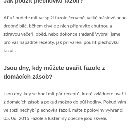
Jak použít plechovku fazolí?
Ať už budete mít ve spíži fazole červené, velké máslové nebo
drobné bílé, během chvíle z nich připravíte chutnou a
zdravou večeři, oběd, nebo dokonce snídani! Vybrali jsme
pro vás nápadité recepty, jak při vaření použít plechovku
fazolí:
Jsou dny, kdy můžete uvařit fazole z
domácích zásob?
Jsou dny, kdy se hodí mít pár receptů, které zvládnete uvařit
z domácích zásob a pokud možno do půl hodiny. Pokud vám
ve spíži nechybí plechovka fazolí, máte z poloviny vyhráno!
05. 06. 2015 Fazole a luštěniny obecně jsou skvělé.