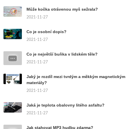
Může kočka otrávenou myš sežrala?
2021-11-27
Co je osobní dopis?
2021-11-27
Co je největší buňka v lidském těle?
2021-11-27
Jaký je rozdíl mezi tvrdým a měkkým magnetickým
materiály?
2021-11-27
Jaká je teplota obalovny litého asfaltu?
2021-11-27
Jak stahovat MP3 hudbu zdarma?