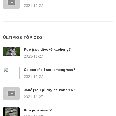
2021-11-27
ÚLTIMOS TÓPICOS
Kde jsou divoké kacheny?
2021-11-27
Ce beneficii are lemongrass?
2021-11-27
Jaké jsou pudry na koberec?
2021-11-27
Kdo je jezevec?