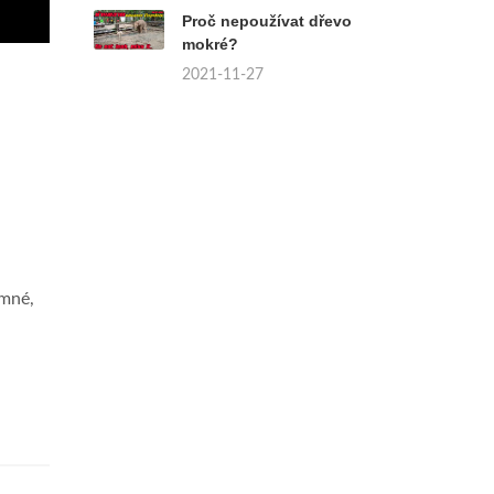
Proč nepoužívat dřevo
mokré?
2021-11-27
emné,