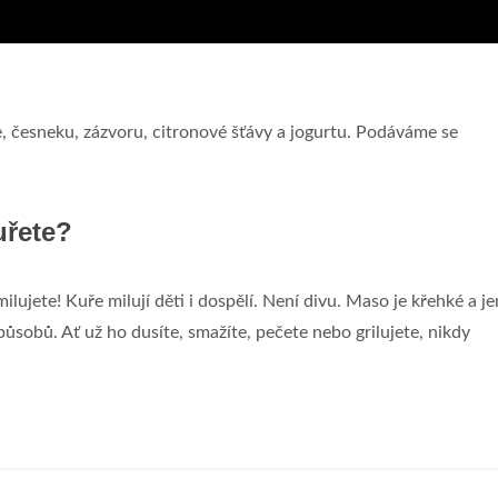
e, česneku, zázvoru, citronové šťávy a jogurtu. Podáváme se
uřete?
milujete! Kuře milují děti i dospělí. Není divu. Maso je křehké a j
způsobů. Ať už ho dusíte, smažíte, pečete nebo grilujete, nikdy