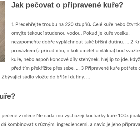
Jak pečovat o připravené kuře?
1 Předehřejte troubu na 220 stupňů. Celé kuře nebo čtvrtk
omyjte tekoucí studenou vodou. Pokud je kuře vcelku,
nezapomeňte dobře vypláchnout také břišní dutinu. ... 2 K
provázkem (z přírodního, nikoli umělého vlákna) buď svažte
kuře, nebo aspoň koncové díly stehýnek. Nejlíp to jde, když
před tím překřížíte přes sebe. ... 3 Připravené kuře potřete
Zbývající sádlo vložte do břišní dutiny. ...
kuře?
e pečené v mléce Ne nadarmo vycházejí kuchařky kuře 100x jinak
e dá kombinovat s různými ingrediencemi, a navíc je jeho příprav