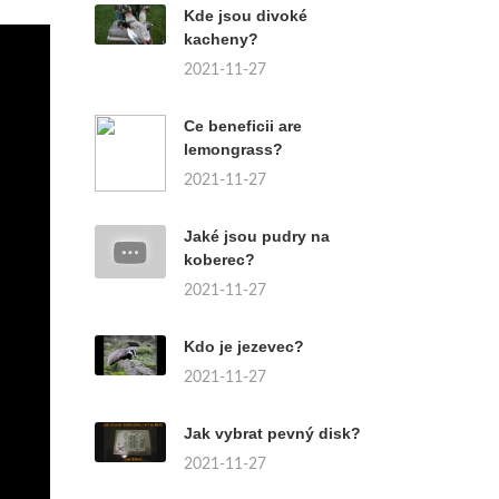
Kde jsou divoké
kacheny?
2021-11-27
Ce beneficii are
lemongrass?
2021-11-27
Jaké jsou pudry na
koberec?
2021-11-27
Kdo je jezevec?
2021-11-27
Jak vybrat pevný disk?
2021-11-27