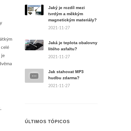
Jaký je rozdíl mezi
tvrdým a měkkým
magnetickým materiály?
y
2021-11-27
rátkým
Jaká je teplota obalovny
 celé
litého asfaltu?
 je
2021-11-27
 dvěma
Jak stahovat MP3
hudbu zdarma?
2021-11-27
,
a
ÚLTIMOS TÓPICOS