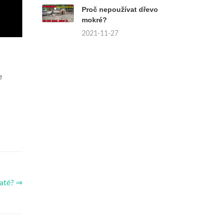
Proč nepoužívat dřevo
mokré?
2021-11-27
e
vaté? ⇒