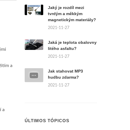
Jaký je rozdíl mezi
tvrdým a měkkým
magnetickým materiály?
2021-11-27
Jaká je teplota obalovny
litého asfaltu?
ými
2021-11-27
itím a
Jak stahovat MP3
hudbu zdarma?
2021-11-27
í a
ÚLTIMOS TÓPICOS