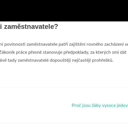
ti zaměstnavatele?
í povinnosti zaměstnavatele patří zajištění rovného zacházení s
 Zákoník práce přesně stanovuje předpoklady, za kterých smí dát
vě tady zaměstnavatelé dopouštějí nejčastěji prohřešků.
Proč jsou žáby vysoce jedo