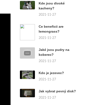
Kde jsou divoké
kacheny?
2021-11-27
Ce beneficii are
lemongrass?
2021-11-27
Jaké jsou pudry na
koberec?
2021-11-27
Kdo je jezevec?
2021-11-27
Jak vybrat pevný disk?
2021-11-27