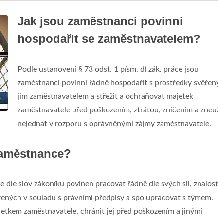
Jak jsou zaměstnanci povinni
hospodařit se zaměstnavatelem?
Podle ustanovení § 73 odst. 1 písm. d) zák. práce jsou
zaměstnanci povinni řádně hospodařit s prostředky svěřen
jim zaměstnavatelem a střežit a ochraňovat majetek
zaměstnavatele před poškozením, ztrátou, zničením a zneuž
nejednat v rozporu s oprávněnými zájmy zaměstnavatele.
zaměstnance?
dle slov zákoníku povinen pracovat řádně dle svých sil, znalost
zených v souladu s právními předpisy a spolupracovat s týmem.
etkem zaměstnavatele, chránit jej před poškozením a jinými