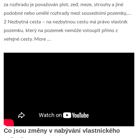
za rozhradu je považován plot, zeď, meze, strouhy a jiné
podobné nebo umělé rozhrady mezi sousedními pozemky,...
2 Nezbytná cesta – na nezbytnou cestu má právo vlastník
pozemku, který na pozemek nemůže vstoupit přímo z
veřejné cesty. More ...
Co jsou změny v nabývání vlastnického