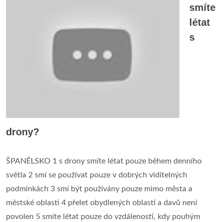
smíte
létat
s
drony?
ŠPANĚLSKO 1 s drony smíte létat pouze během denního
světla 2 smí se používat pouze v dobrých viditelných
podmínkách 3 smí být používány pouze mimo města a
městské oblasti 4 přelet obydlených oblastí a davů není
povolen 5 smíte létat pouze do vzdálenosti, kdy pouhým