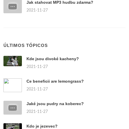
Jak stahovat MP3 hudbu zdarma?
2021-11-27
ÚLTIMOS TÓPICOS
Kde jsou divoké kacheny?
2021-11-27
Ce beneficii are lemongrass?
2021-11-27
Jaké jsou pudry na koberec?
2021-11-27
Kdo je jezevec?