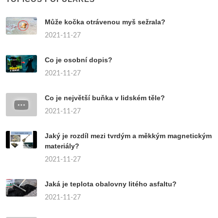
Může kočka otrávenou myš sežrala?
2021-11-27
Co je osobní dopis?
2021-11-27
Co je největší buňka v lidském těle?
2021-11-27
Jaký je rozdíl mezi tvrdým a měkkým magnetickým
materiály?
2021-11-27
Jaká je teplota obalovny litého asfaltu?
2021-11-27