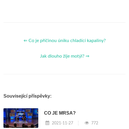
⇐ Co je příčinou úniku chladící kapaliny?
Jak dlouho žije motýl? ⇒
Související příspěvky:
CO JE MRSA?
2021-11-27
772