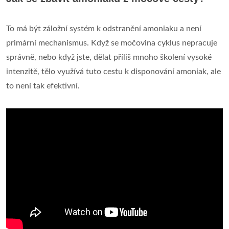
To má být záložní systém k odstranění amoniaku a není
primární mechanismus. Když se močovina cyklus nepracuje
správně, nebo když jste, dělat příliš mnoho školení vysoké
intenzitě, tělo využívá tuto cestu k disponování amoniak, ale
to není tak efektivní.