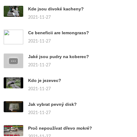
Kde jsou divoké kacheny?
2021-11-27
Ce beneficii are lemongrass?
2021-11-27
Jaké jsou pudry na koberec?
2021-11-27
Kdo je jezevec?
2021-11-27
Jak vybrat pevný disk?
2021-11-27
Proč nepoužívat dřevo mokré?
2021-11-27