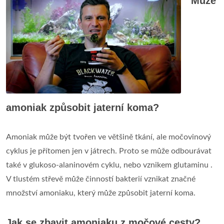
Může
amoniak způsobit jaterní koma?
Amoniak může být tvořen ve většině tkání, ale močovinový
cyklus je přítomen jen v játrech. Proto se může odbourávat
také v glukoso-alaninovém cyklu, nebo vznikem glutaminu .
V tlustém střevě může činností bakterií vznikat značné
množství amoniaku, který může způsobit jaterní koma.
Jak se zbavit amoniaku z močové cesty?