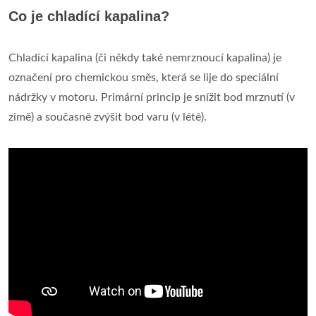
Co je chladící kapalina?
Chladící kapalina (či někdy také nemrznoucí kapalina) je
označení pro chemickou směs, která se lije do speciální
nádržky v motoru. Primární princip je snížit bod mrznutí (v
zimě) a současně zvýšit bod varu (v létě).