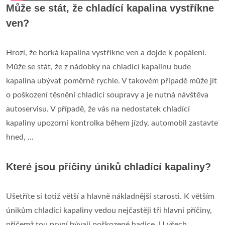
Může se stát, že chladící kapalina vystříkne
ven?
Hrozí, že horká kapalina vystříkne ven a dojde k popálení.
Může se stát, že z nádobky na chladící kapalinu bude
kapalina ubývat poměrně rychle. V takovém případě může jít
o poškození těsnění chladící soupravy a je nutná návštěva
autoservisu. V případě, že vás na nedostatek chladící
kapaliny upozorní kontrolka během jízdy, automobil zastavte
hned, ...
Které jsou příčiny úniků chladící kapaliny?
Ušetříte si totiž větší a hlavně nákladnější starosti. K větším
únikům chladící kapaliny vedou nejčastěji tři hlavní příčiny,
přičemž tou první bývají poškozené hadice. U všech