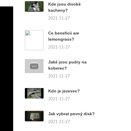
Kde jsou divoké
kacheny?
2021-11-27
Ce beneficii are
lemongrass?
2021-11-27
Jaké jsou pudry na
koberec?
2021-11-27
Kdo je jezevec?
2021-11-27
Jak vybrat pevný disk?
2021-11-27