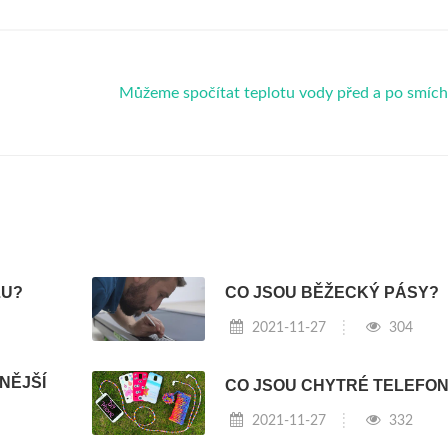
Můžeme spočítat teplotu vody před a po smíc
ZU?
CO JSOU BĚŽECKÝ PÁSY?
2021-11-27
304
NĚJŠÍ
CO JSOU CHYTRÉ TELEFO
2021-11-27
332