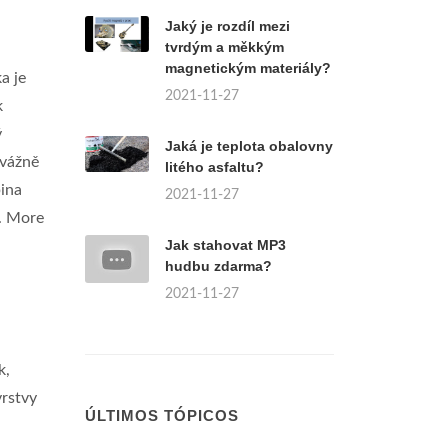
Jaký je rozdíl mezi
tvrdým a měkkým
magnetickým materiály?
a je
2021-11-27
k
ý
Jaká je teplota obalovny
evážně
litého asfaltu?
pina
2021-11-27
.. More
Jak stahovat MP3
hudbu zdarma?
2021-11-27
k,
vrstvy
ÚLTIMOS TÓPICOS