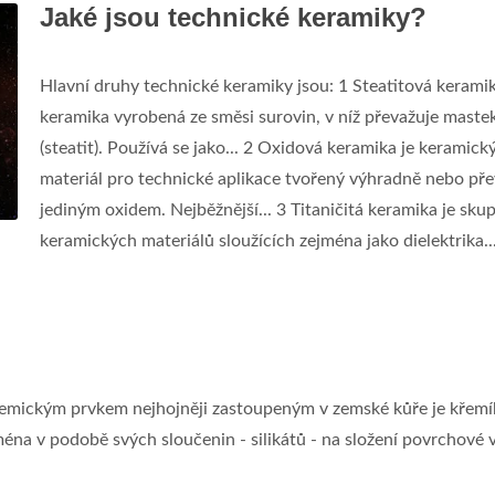
Jaké jsou technické keramiky?
Hlavní druhy technické keramiky jsou: 1 Steatitová keramik
keramika vyrobená ze směsi surovin, v níž převažuje maste
(steatit). Používá se jako... 2 Oxidová keramika je keramick
materiál pro technické aplikace tvořený výhradně nebo př
jediným oxidem. Nejběžnější... 3 Titaničitá keramika je sku
keramických materiálů sloužících zejména jako dielektrika.
emickým prvkem nejhojněji zastoupeným v zemské kůře je křemí
ména v podobě svých sloučenin - silikátů - na složení povrchové 