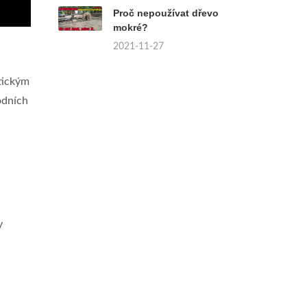
Proč nepoužívat dřevo
mokré?
2021-11-27
tickým
odních
y