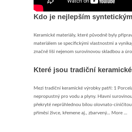
Kdo je nejlepším syntetický
Keramické materiály, které původně byly připra
materiálem se specifickými vlastnostmi a vynika
značně liší nejenom surovinovou skladbou a úro
Které jsou tradiční keramick
Mezi tradiční keramické výrobky patří: 1 Porcelá
nepropustný pro vodu a plyny. Hlavní surovinou.
překryté neprůhlednou bílou olovnato-cíničitou 
příměsí živce, křemene aj., zbarvený... More ...