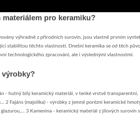
m materiálem pro keramiku?
vovány výhradně z přírodních surovin, jsou vlastně prvním synte
jící stabilitou těchto vlastností. Dnešní keramika se od těch pův
vní technologického zpracování, ale i výslednými vlastnostmi.
é výrobky?
n - hutný bílý keramický materiál, v tenké vrstvě transparentní,
.. 2 Fajáns (majolika) - výrobky z jemné porézní keramické hmot
glazurou,... 3 Kamenina - keramický materiál z jílových surovin s