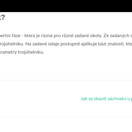
k?
rtní fáze - která je různá pro různé zadané úkoly. Ze zadaných 
 trojúhelníku. Na zadané údaje postupně aplikuje bázi znalostí, kt
arametry trojúhelníku.
Jak se zbavit záchvatu u