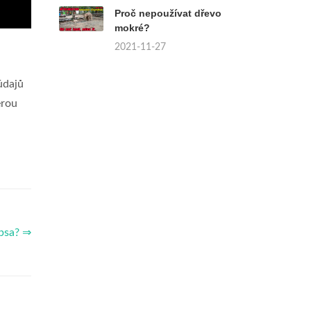
Proč nepoužívat dřevo
mokré?
2021-11-27
údajů
erou
 psa? ⇒