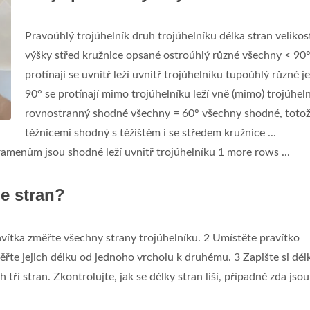
Pravoúhlý trojúhelník druh trojúhelníku délka stran velikos
výšky střed kružnice opsané ostroúhlý různé všechny < 90
protínají se uvnitř leží uvnitř trojúhelníku tupoúhlý různé j
90° se protínají mimo trojúhelníku leží vně (mimo) trojúhel
rovnostranný shodné všechny = 60° všechny shodné, totož
těžnicemi shodný s těžištěm i se středem kružnice ...
menům jsou shodné leží uvnitř trojúhelníku 1 more rows ...
le stran?
vítka změřte všechny strany trojúhelníku. 2 Umístěte pravítko
měřte jejich délku od jednoho vrcholu k druhému. 3 Zapište si dél
tří stran. Zkontrolujte, jak se délky stran liší, případně zda jsou