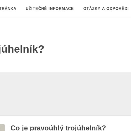
TRÁNKA
UŽITEČNÉ INFORMACE
OTÁZKY A ODPOVĚDI
júhelník?
Co je pravoúhlý trojúhelník?