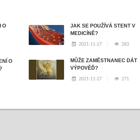
 O
JAK SE POUŽÍVÁ STENT V
MEDICÍNĚ?
2021-11-27
283
MŮŽE ZAMĚSTNANEC DÁT
NÍ O
VÝPOVĚĎ?
?
2021-11-27
271