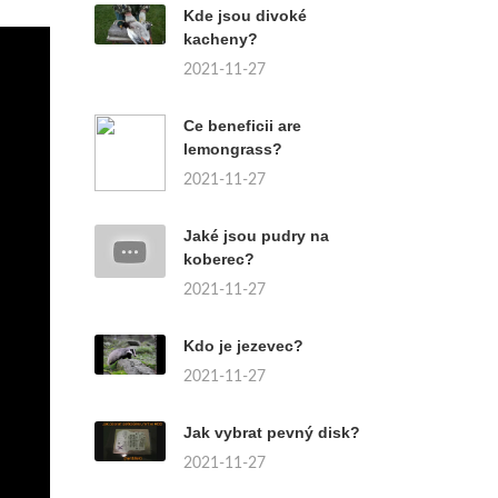
Kde jsou divoké
kacheny?
2021-11-27
Ce beneficii are
lemongrass?
2021-11-27
Jaké jsou pudry na
koberec?
2021-11-27
Kdo je jezevec?
2021-11-27
Jak vybrat pevný disk?
2021-11-27