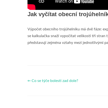
Jak vyčítat obecní trojúhelní
Výpočet obecního trojúhelníku má dvě fáze: expe
se kalkulačka snaží vypočítat velikosti tří stran
představují zejména vztahy mezi jednotlivými p
⇐ Co se týče bolesti zad dole?