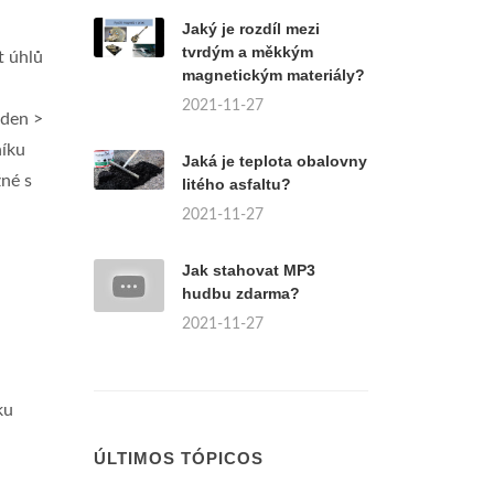
Jaký je rozdíl mezi
tvrdým a měkkým
t úhlů
magnetickým materiály?
°
2021-11-27
eden >
níku
Jaká je teplota obalovny
né s
litého asfaltu?
2021-11-27
Jak stahovat MP3
hudbu zdarma?
2021-11-27
ku
ÚLTIMOS TÓPICOS