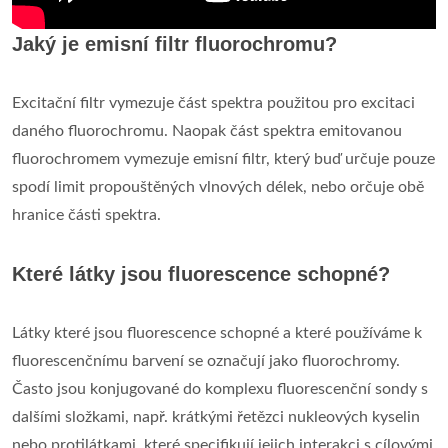
Jaký je emisní filtr fluorochromu?
Excitační filtr vymezuje část spektra použitou pro excitaci
daného fluorochromu. Naopak část spektra emitovanou
fluorochromem vymezuje emisní filtr, který buď určuje pouze
spodí limit propouštěných vlnových délek, nebo orčuje obě
hranice části spektra.
Které látky jsou fluorescence schopné?
Látky které jsou fluorescence schopné a které používáme k
fluorescenčnímu barvení se označují jako fluorochromy.
Často jsou konjugované do komplexu fluorescenční sondy s
dalšími složkami, např. krátkými řetězci nukleových kyselin
nebo protilátkami, které specifikují jejich interakci s cílovými