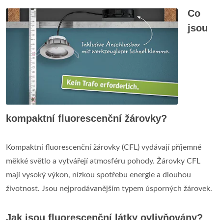
Co
jsou
kompaktní fluorescenční žárovky?
Kompaktní fluorescenční žárovky (CFL) vydávají příjemné
měkké světlo a vytvářejí atmosféru pohody. Žárovky CFL
mají vysoký výkon, nízkou spotřebu energie a dlouhou
životnost. Jsou nejprodávanějším typem úsporných žárovek.
Jak jsou fluorescenční látky ovlivňovány?