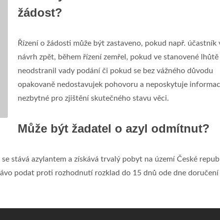
žádost?
Řízení o žádosti může být zastaveno, pokud např. účastník 
návrh zpět, během řízení zemřel, pokud ve stanovené lhůtě
neodstranil vady podání či pokud se bez vážného důvodu
opakovaně nedostavujek pohovoru a neposkytuje informa
nezbytné pro zjištění skutečného stavu věci.
Může být žadatel o azyl odmítnut?
l se stává azylantem a získává trvalý pobyt na území České republ
rávo podat proti rozhodnutí rozklad do 15 dnů ode dne doručení