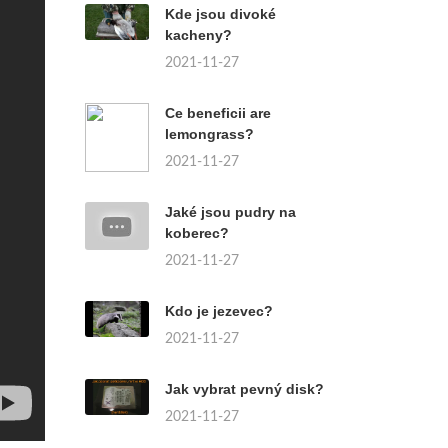
Kde jsou divoké
kacheny?
2021-11-27
Ce beneficii are
lemongrass?
2021-11-27
Jaké jsou pudry na
koberec?
2021-11-27
Kdo je jezevec?
2021-11-27
Jak vybrat pevný disk?
2021-11-27