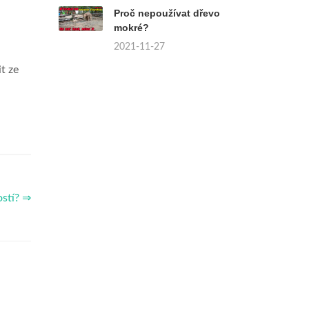
Proč nepoužívat dřevo
mokré?
2021-11-27
t ze
ostí? ⇒