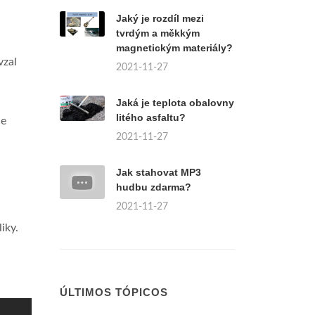
Jaký je rozdíl mezi
tvrdým a měkkým
magnetickým materiály?
vzal
2021-11-27
Jaká je teplota obalovny
litého asfaltu?
ce
2021-11-27
Jak stahovat MP3
hudbu zdarma?
2021-11-27
iky.
ÚLTIMOS TÓPICOS