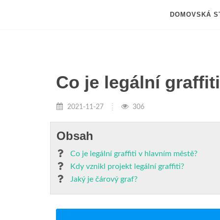
DOMOVSKÁ S
Co je legální graffi
2021-11-27
306
Obsah
Co je legální graffiti v hlavním městě?
Kdy vznikl projekt legální graffiti?
Jaký je čárový graf?