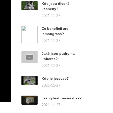
Kde jsou divoké
kacheny?
2021-11-27
Ce beneficii are
lemongrass?
2021-11-27
Jaké jsou pudry na
koberec?
2021-11-27
Kdo je jezevec?
2021-11-27
Jak vybrat pevný disk?
2021-11-27