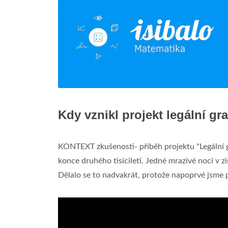
Kdy vznikl projekt legální graf
KONTEXT zkušenosti- příběh projektu "Legální gr
konce druhého tisíciletí. Jedné mrazivé noci v 
Dělalo se to nadvakrát, protože napoprvé jsme p