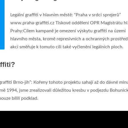
Legální graffiti v hlavním městě: "Praha v srdci sprejerů”
www.praha-graffiti.cz Tiskové oddělení OPR Magistrátu hl
Prahy:Cílem kampaně je omezení výskytu graffiti na území
hlavního města, kromě represivních a ochranných prostřed
akcí směřuje k tomuto cíli také vyčlenění legálních ploch.
fiti?
affiti Brno-jih”: Kořeny tohoto projektu sahají až do dávné minu
zimě 1994, jsme zrealizovali důležitou kresbu v podjezdu Bohunic
ouze bílili podklad.