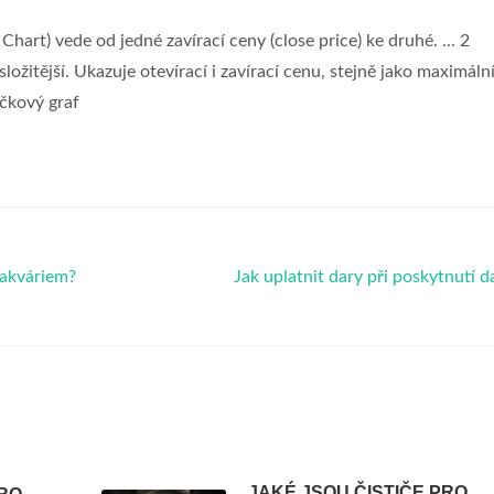
hart) vede od jedné zavírací ceny (close price) ke druhé. ... 2
ložitější. Ukazuje otevírací i zavírací cenu, stejně jako maximální
íčkový graf
 akváriem?
Jak uplatnit dary při poskytnutí 
JAKÉ JSOU ČISTIČE PRO